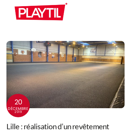
Skip
Men
to
content
20
DÉCEMBRE
2019
Lille : réalisation d’un revêtement