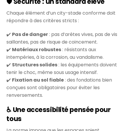
🛡️ Sécurité : un standard élevé
Chaque élément d’un city-stade conforme doit
répondre à des critères stricts :
✔️
Pas de danger
: pas d’arêtes vives, pas de vis
saillantes, pas de risque de coincement.
✔️
Matériaux robustes
: résistants aux
intempéries, à la corrosion, au vandalisme.
✔️
Structures solides
: les équipements doivent
tenir le choc, même sous usage intensif.
✔️
Fixation au sol fiable
: des fondations bien
conçues sont obligatoires pour éviter les
renversements.
♿ Une accessibilité pensée pour
tous
La norme impose que les espaces soient