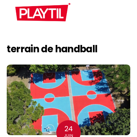
Skip
Men
to
content
terrain de handball
24
JUIN