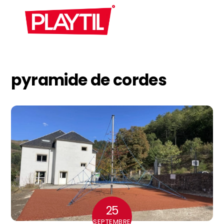
Skip
Men
to
content
pyramide de cordes
25
SEPTEMBRE