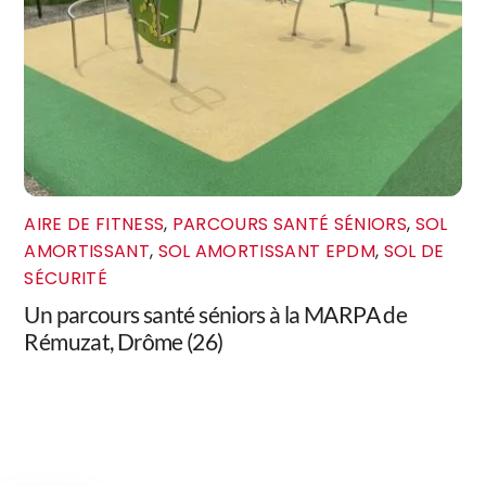
AIRE DE FITNESS
,
PARCOURS SANTÉ SÉNIORS
,
SOL
AMORTISSANT
,
SOL AMORTISSANT EPDM
,
SOL DE
SÉCURITÉ
Un parcours santé séniors à la MARPA de
Rémuzat, Drôme (26)