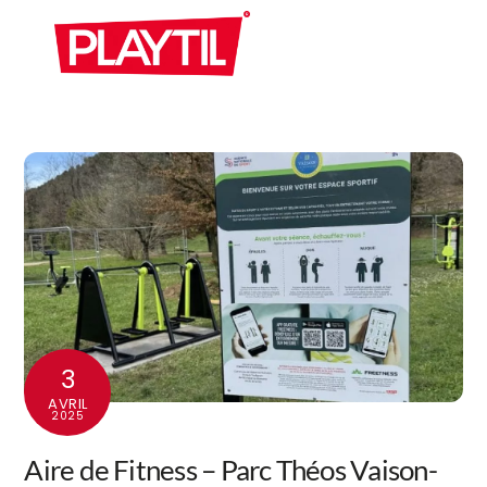
Skip
Men
to
content
3
AVRIL
2025
Aire de Fitness – Parc Théos Vaison-