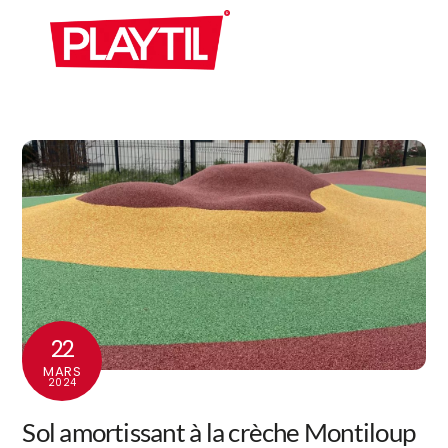
Skip
Men
to
content
22
MARS
2024
Sol amortissant à la crèche Montiloup