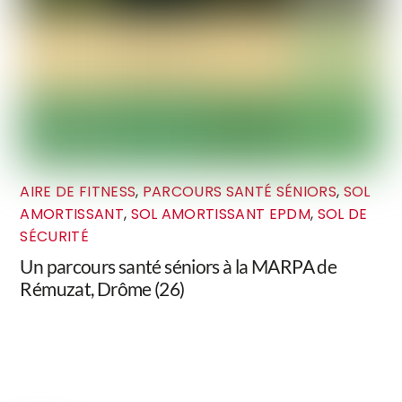
AIRE DE FITNESS
,
PARCOURS SANTÉ SÉNIORS
,
SOL
AMORTISSANT
,
SOL AMORTISSANT EPDM
,
SOL DE
SÉCURITÉ
Un parcours santé séniors à la MARPA de
Rémuzat, Drôme (26)