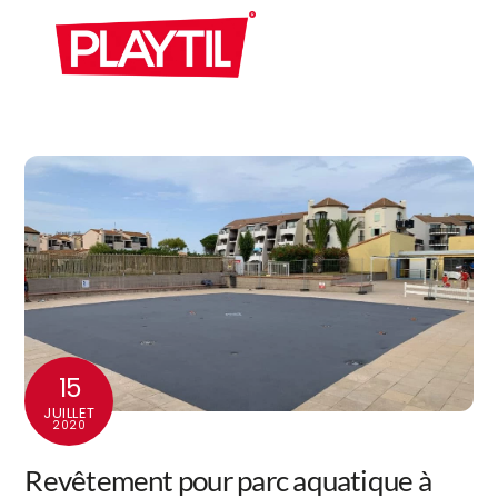
Skip
Men
to
content
15
JUILLET
2020
Revêtement pour parc aquatique à